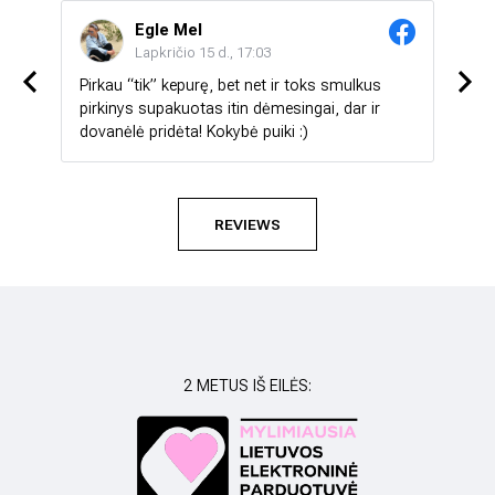
Egle Mel
Lapkričio 15 d., 17:03
Pirkau “tik” kepurę, bet net ir toks smulkus
Labai 
ą 💯💯
pirkinys supakuotas itin dėmesingai, dar ir
stebi
dovanėlė pridėta! Kokybė puiki :)
mažia
kepur
mylim
susil
REVIEWS
2 METUS IŠ EILĖS: