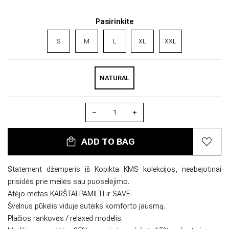
Pasirinkite
S
M
L
XL
XXL
NATURAL
ADD TO BAG
Statement džemperis iš Kopikta KMS kolekcijos, neabejotinai
prisidės prie meilės sau puoselėjimo.
Atėjo metas KARŠTAI PAMILTI ir SAVE.
Švelnus pūkelis viduje suteiks komforto jausmą.
Plačios rankovės / relaxed modelis.