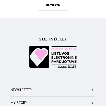
susil
REVIEWS
2 METUS IŠ EILĖS:
NEWSLETTER
MY STORY