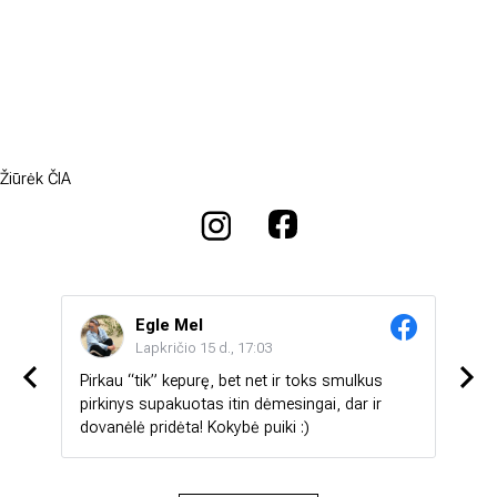
Žiūrėk ČIA
Egle Mel
Lapkričio 15 d., 17:03
Pirkau “tik” kepurę, bet net ir toks smulkus
Labai 
ą 💯💯
pirkinys supakuotas itin dėmesingai, dar ir
stebi
dovanėlė pridėta! Kokybė puiki :)
mažia
kepur
mylim