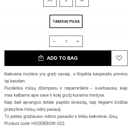
XS
S
M
TAMSIAI PILKA
ADD TO BAG
Kiekviena moteris yra graži savaip, o Kopikta kaspinėlis primins
tai kasdien.
Puoškitės mūsų džemperiu ir nepamirškite – svarbiausia, kaip
mes kalbame apie save ir kokį grožį kuriame mintyse.
Kaip daili aprangos detalė papildo išvaizdą, taip teigiami žodžiai
praturtina mūsų vidinį pasaulį.
To paties gražiausio vidinio pasaulio ir linkiu kiekvienai Jūsų.
Product code:
HOODIEBOW-022