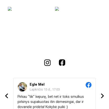
Egle Mel
Lapkričio 15 d., 17:03
Pirkau “tik” kepurę, bet net ir toks smulkus
Labai 
ą 💯💯
pirkinys supakuotas itin dėmesingai, dar ir
stebi
dovanėlė pridėta! Kokybė puiki :)
mažia