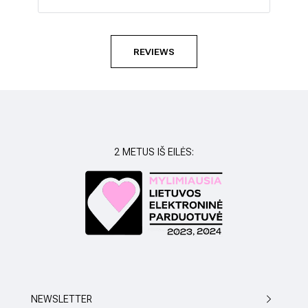
kepur
mylim
susil
REVIEWS
2 METUS IŠ EILĖS:
NEWSLETTER