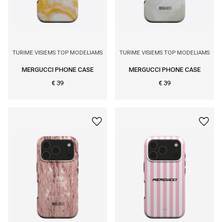
TURIME VISIEMS TOP MODELIAMS
TURIME VISIEMS TOP MODELIAMS
MERGUCCI PHONE CASE
MERGUCCI PHONE CASE
€ 39
€ 39