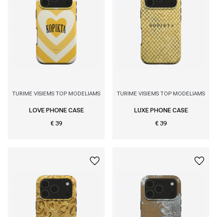
TURIME VISIEMS TOP MODELIAMS
TURIME VISIEMS TOP MODELIAMS
LOVE PHONE CASE
LUXE PHONE CASE
€ 39
€ 39