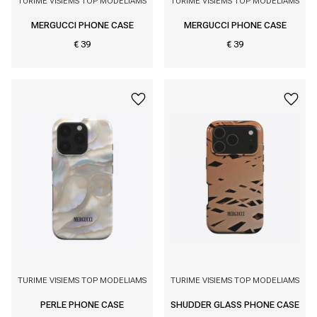
TURIME VISIEMS TOP MODELIAMS
TURIME VISIEMS TOP MODELIAMS
MERGUCCI PHONE CASE
MERGUCCI PHONE CASE
€ 39
€ 39
TURIME VISIEMS TOP MODELIAMS
TURIME VISIEMS TOP MODELIAMS
PERLE PHONE CASE
SHUDDER GLASS PHONE CASE