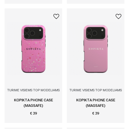
TURIME VISIEMS TOP MODELIAMS
TURIME VISIEMS TOP MODELIAMS
KOPIKTA PHONE CASE
KOPIKTA PHONE CASE
(MAGSAFE)
(MAGSAFE)
€ 39
€ 39