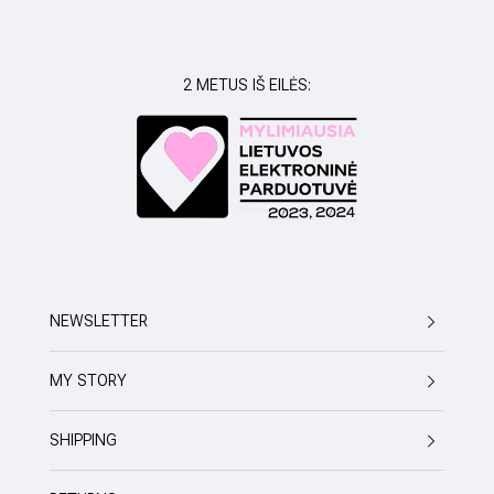
2 METUS IŠ EILĖS:
NEWSLETTER
MY STORY