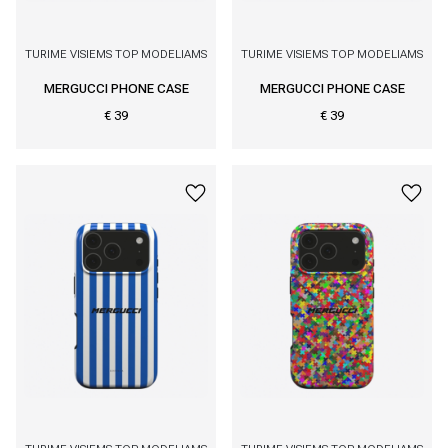
TURIME VISIEMS TOP MODELIAMS
TURIME VISIEMS TOP MODELIAMS
MERGUCCI PHONE CASE
MERGUCCI PHONE CASE
€ 39
€ 39